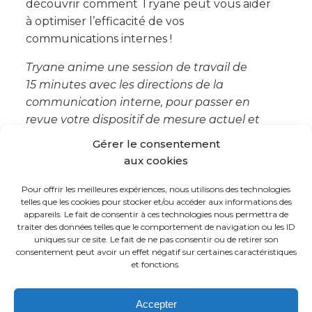
découvrir comment Tryane peut vous aider
à optimiser l’efficacité de vos
communications internes !
Tryane anime une session de travail de
15 minutes avec les directions de la
communication interne, pour passer en
revue votre dispositif de mesure actuel et
montrer où se situent les angles morts de
Gérer le consentement
segmentation sur votre propre tenant
aux cookies
Microsoft 365.
Réservez un créneau avec
Jérémy
.
Pour offrir les meilleures expériences, nous utilisons des technologies
telles que les cookies pour stocker et/ou accéder aux informations des
appareils. Le fait de consentir à ces technologies nous permettra de
traiter des données telles que le comportement de navigation ou les ID
uniques sur ce site. Le fait de ne pas consentir ou de retirer son
consentement peut avoir un effet négatif sur certaines caractéristiques
et fonctions.
FR
EN
Accepter