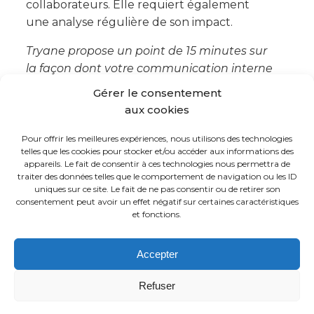
collaborateurs. Elle requiert également
une analyse régulière de son impact.
Tryane propose un point de 15 minutes sur
la façon dont votre communication interne
est mesurée aujourd’hui, et sur ce
Gérer le consentement
qu’exigerait un chiffre de portée
aux cookies
défendable.
Réservez un créneau avec
Jérémy
.
Pour offrir les meilleures expériences, nous utilisons des technologies
telles que les cookies pour stocker et/ou accéder aux informations des
appareils. Le fait de consentir à ces technologies nous permettra de
traiter des données telles que le comportement de navigation ou les ID
uniques sur ce site. Le fait de ne pas consentir ou de retirer son
consentement peut avoir un effet négatif sur certaines caractéristiques
et fonctions.
FR
EN
Accepter
Refuser