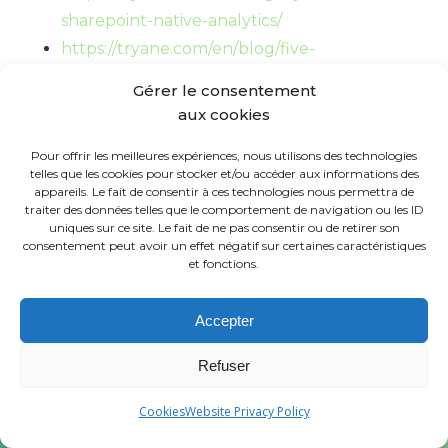
sharepoint-native-analytics/
https://tryane.com/en/blog/five-
internal-communication-kpis/
Gérer le consentement
https://tryane.com/en/blog/internal-
aux cookies
communications-roi/
Pour offrir les meilleures expériences, nous utilisons des technologies
telles que les cookies pour stocker et/ou accéder aux informations des
Tryane anime une session de travail de
appareils. Le fait de consentir à ces technologies nous permettra de
15 minutes avec les directions de la
traiter des données telles que le comportement de navigation ou les ID
communication interne, pour passer en
uniques sur ce site. Le fait de ne pas consentir ou de retirer son
consentement peut avoir un effet négatif sur certaines caractéristiques
revue votre dispositif de mesure actuel et
et fonctions.
montrer où se situent les angles morts de
segmentation sur votre propre tenant
Accepter
Microsoft 365.
Réservez un créneau avec
Jérémy
.
Refuser
Cookies
Website Privacy Policy